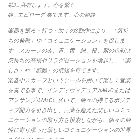
動3… 共有します。心を繋ぐ
静 …エピローグ 奏でます。心の鎮静
楽器を振る・打つ・吹くの3動作により、「気持
ちの発散」や「コミュニケーション」を促しま
す。スカーフの赤、青、黄、緑、橙、紫の色彩は
気持ちの高揚やリラグゼーションを喚起し、「楽
しさ」や「感動」の情緒を育てます。
楽
器やスカーフというツールを用いて楽しく音楽
を奏でる事で、インディヴィデュアルM♪Cまたは
アンサンブルM♪Cに於いて、個々の持てるポジテ
ィブ能力を引き出し、言葉を超えた楽しいコミュ
ニケーションの取り方を模索しながら、個々の個
性に寄り添った新しいコミュニケーションの世界