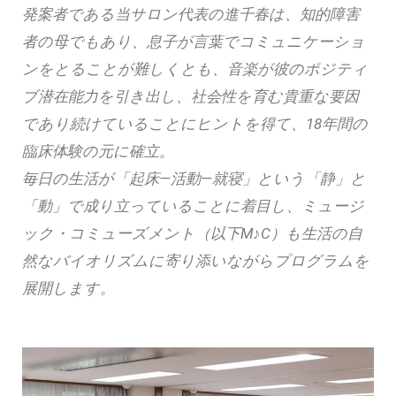
発案者である当サロン代表の進千春は、知的障害
者の母でもあり、息子が言葉でコミュニケーショ
ンをとることが難しくとも、音楽が彼のポジティ
ブ潜在能力を引き出し、社会性を育む貴重な要因
であり続けていることにヒントを得て、18年間の
臨床体験の元に確立。
毎日の生活が「起床―活動―就寝」という「静」と
「動」で成り立っていることに着目し、ミュージ
ック・コミューズメント（以下M♪C）も生活の自
然なバイオリズムに寄り添いながらプログラムを
展開します。