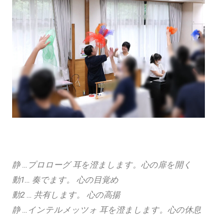
静 …プロローグ 耳を澄まします。
心の扉を開く
動1… 奏でます。 心の目覚め
動2 … 共有します。 心の高揚
静 …インテルメッツォ 耳を澄まします。心の休息