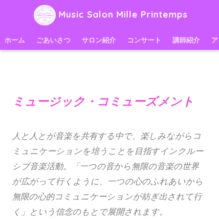
Music Salon Mille Printemps
ホーム
ごあいさつ
サロン紹介
コンサート
講師紹介
ア
ミュージック・コミューズメント
人と人とが音楽を共有する中で、楽しみながらコ
ミュニケーションを培うことを目指すインクルー
シブ音楽活動。「一つの音から無限の音楽の世界
が広がって行くように、一つの心のふれあいから
無限の心的コミュニケーションが紡ぎ出されて行
く」という信念のもとで展開されます。