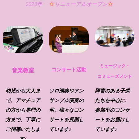
2023年
リニューアルオープン
ミュージック・
音楽教室
コンサート活動
コミューズメント
幼児から大人ま
ソロ演奏やアン
障害のある子供
で、
アマチュア
サンブル演奏の
たちを中心に、
の方から専門の
他、
様々なコン
参加型のコンサ
方まで、
丁
寧に
サートを展開し
ートをお届けし
ご指導いたしま
ています♪
ています♪
す♪