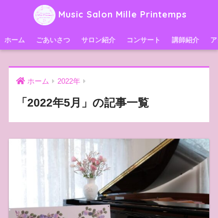
Music Salon Mille Printemps
ホーム
ごあいさつ
サロン紹介
コンサート
講師紹介
ア
ホーム
2022年
「2022年5月」の記事一覧