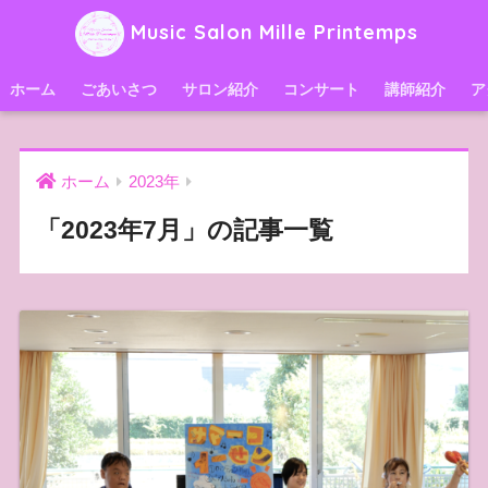
Music Salon Mille Printemps
ホーム
ごあいさつ
サロン紹介
コンサート
講師紹介
ア
ホーム
2023年
「2023年7月」の記事一覧