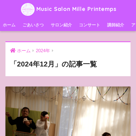
Music Salon Mille Printemps
ホーム
ごあいさつ
サロン紹介
コンサート
講師紹介
ア
ホーム
2024年
「2024年12月」の記事一覧