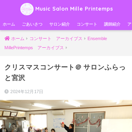
Music Salon Mille Printemps
ホーム
ごあいさつ
サロン紹介
コンサート
講師紹介
ア
ホーム
コンサート アーカイブス
Ensemble
MillePrintemps アーカイブス
クリスマスコンサート＠ サロンふらっ
と宮沢
2024年12月17日