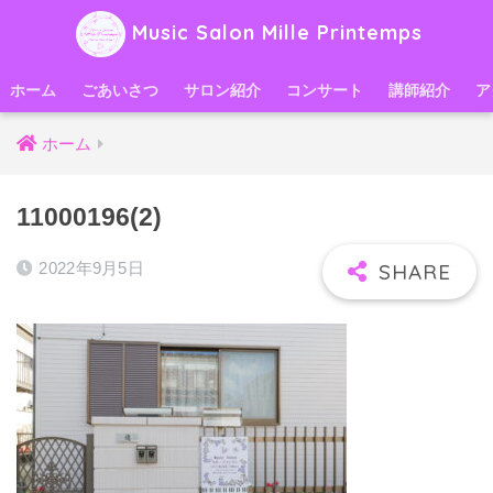
Music Salon Mille Printemps
ホーム
ごあいさつ
サロン紹介
コンサート
講師紹介
ア
ホーム
11000196(2)
2022年9月5日