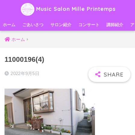
Music Salon Mille Printemps
ホーム
ごあいさつ
サロン紹介
コンサート
講師紹介
ア
ホーム
11000196(4)
2022年9月5日