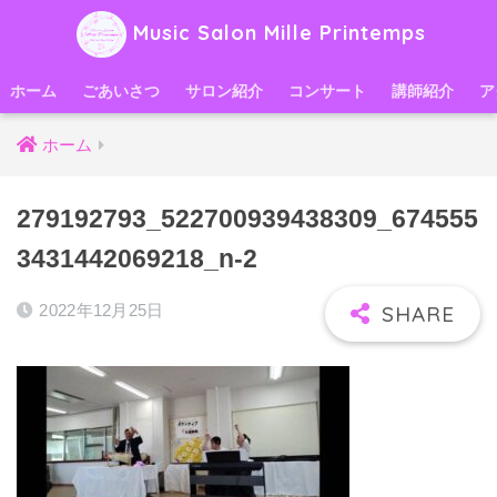
Music Salon Mille Printemps
ホーム
ごあいさつ
サロン紹介
コンサート
講師紹介
ア
ホーム
279192793_522700939438309_674555
3431442069218_n-2
2022年12月25日