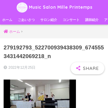
Music Salon Mille Printemps
ホーム
ごあいさつ
サロン紹介
コンサート
講師紹介
ア
ホーム
279192793_522700939438309_674555
3431442069218_n
2022年12月25日