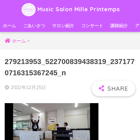
Music Salon Mille Printemps
ホーム
ごあいさつ
サロン紹介
コンサート
講師紹介
ア
ホーム
279213953_522700839438319_237177
0716315367245_n
2022年12月25日