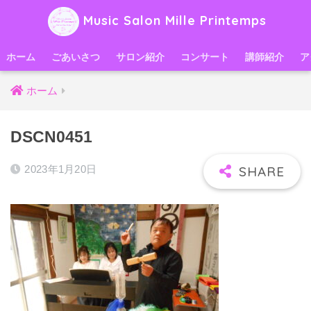
Music Salon Mille Printemps
ホーム
ごあいさつ
サロン紹介
コンサート
講師紹介
ア
ホーム
DSCN0451
2023年1月20日