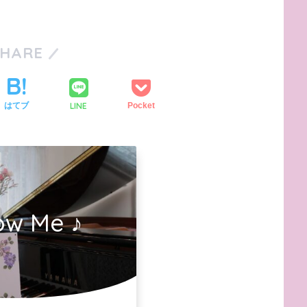
SHARE
LINE
はてブ
Pocket
ow Me ♪