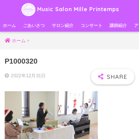
Music Salon Mille Printemps
ホーム
ごあいさつ
サロン紹介
コンサート
講師紹介
ア
ホーム
P1000320
2022年12月31日