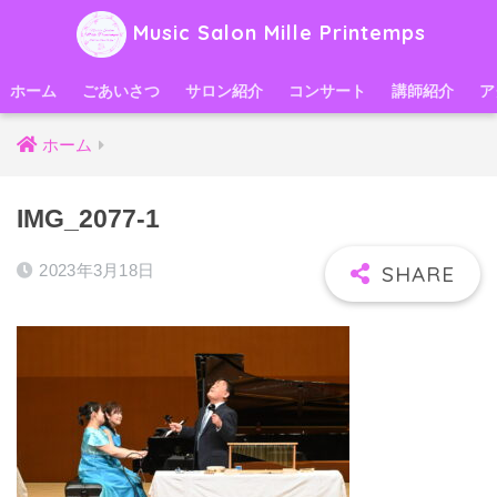
Music Salon Mille Printemps
ホーム
ごあいさつ
サロン紹介
コンサート
講師紹介
ア
ホーム
IMG_2077-1
2023年3月18日