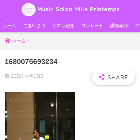
Music Salon Mille Printemps
ホーム
ごあいさつ
サロン紹介
コンサート
講師紹介
ア
ホーム
1680075693234
2023年4月15日