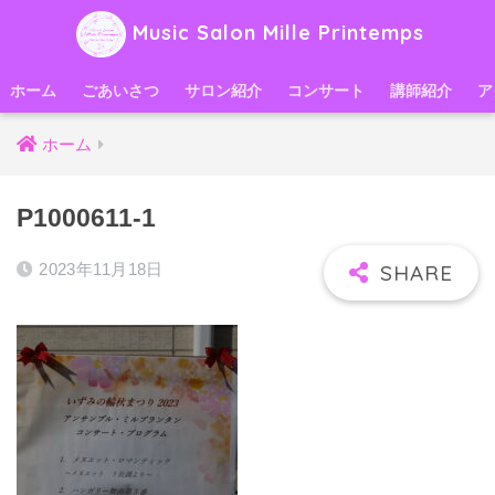
Music Salon Mille Printemps
ホーム
ごあいさつ
サロン紹介
コンサート
講師紹介
ア
ホーム
P1000611-1
2023年11月18日