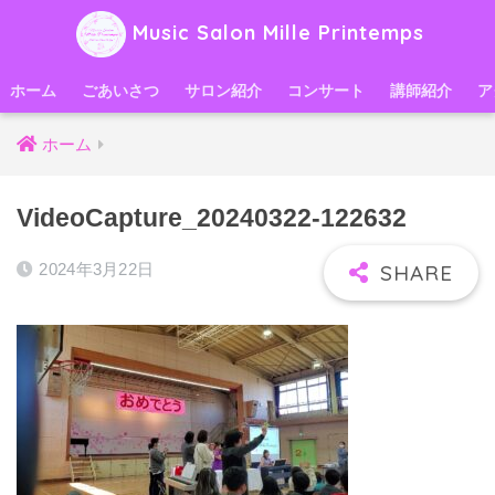
Music Salon Mille Printemps
ホーム
ごあいさつ
サロン紹介
コンサート
講師紹介
ア
ホーム
VideoCapture_20240322-122632
2024年3月22日