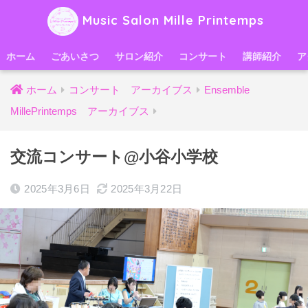
Music Salon Mille Printemps
ホーム
ごあいさつ
サロン紹介
コンサート
講師紹介
ア
ホーム
コンサート アーカイブス
Ensemble
MillePrintemps アーカイブス
交流コンサート@小谷小学校
2025年3月6日
2025年3月22日