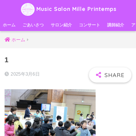
Music Salon Mille Printemps
ホーム
ごあいさつ
サロン紹介
コンサート
講師紹介
ア
ホーム
1
2025年3月6日