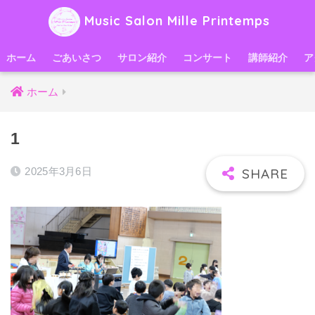
Music Salon Mille Printemps
ホーム
ごあいさつ
サロン紹介
コンサート
講師紹介
ア
ホーム
1
2025年3月6日