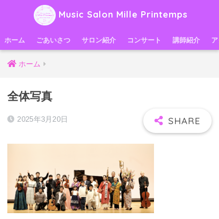
Music Salon Mille Printemps
ホーム
ごあいさつ
サロン紹介
コンサート
講師紹介
ア
ホーム
全体写真
2025年3月20日