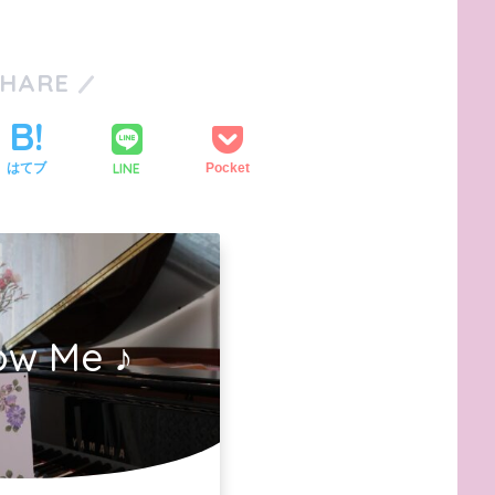
SHARE
LINE
はてブ
Pocket
ow Me ♪