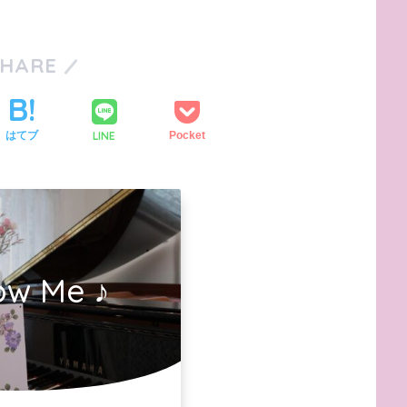
SHARE
LINE
はてブ
Pocket
ow Me ♪