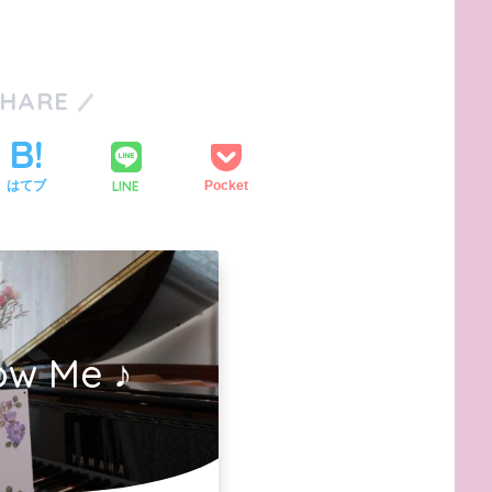
SHARE
LINE
はてブ
Pocket
ow Me ♪