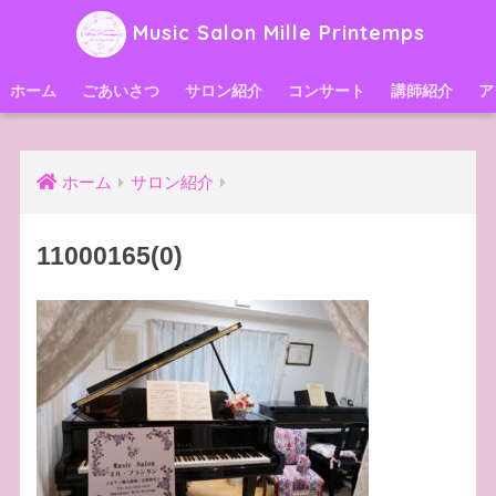
Music Salon Mille Printemps
ホーム
ごあいさつ
サロン紹介
コンサート
講師紹介
ア
ホーム
サロン紹介
11000165(0)