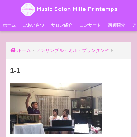
Music Salon Mille Printemps
ホーム
ごあいさつ
サロン紹介
コンサート
講師紹介
ア
ホーム
アンサンブル・ミル・プランタン￼
1-1