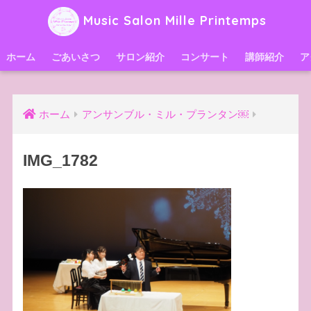
Music Salon Mille Printemps
ホーム
ごあいさつ
サロン紹介
コンサート
講師紹介
ア
ホーム
アンサンブル・ミル・プランタン￼
IMG_1782