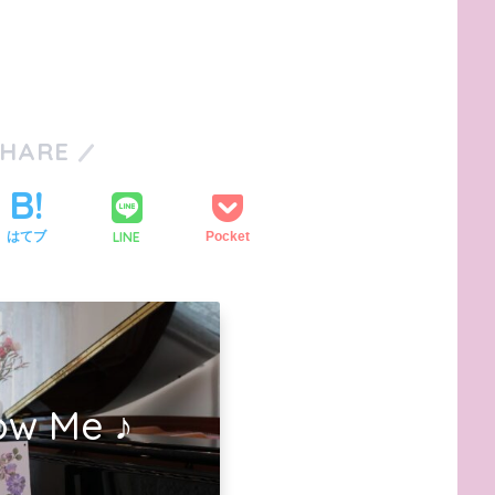
SHARE
LINE
はてブ
Pocket
ow Me ♪