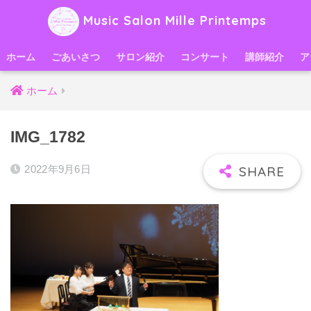
Music Salon Mille Printemps
ホーム
ごあいさつ
サロン紹介
コンサート
講師紹介
ア
ホーム
IMG_1782
2022年9月6日