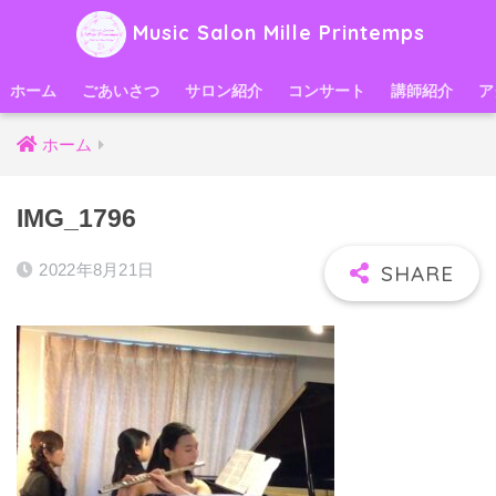
Music Salon Mille Printemps
ホーム
ごあいさつ
サロン紹介
コンサート
講師紹介
ア
ホーム
IMG_1796
2022年8月21日