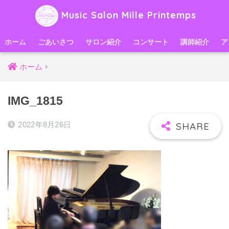
Music Salon Mille Printemps
ホーム
ごあいさつ
サロン紹介
コンサート
講師紹介
ア
ホーム
IMG_1815
2022年8月26日