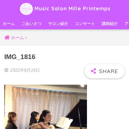
Music Salon Mille Printemps
ホーム
ごあいさつ
サロン紹介
コンサート
講師紹介
ア
ホーム
IMG_1816
2022年8月26日