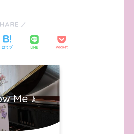
SHARE
LINE
はてブ
Pocket
ow Me ♪