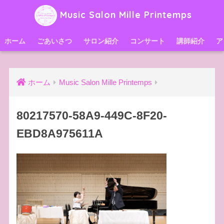
Music Salon Mille Printemps
ホーム
ごあいさつ
サロン紹介
コンサート
講師紹介
ア
ホーム
Music Salon Mille Printemps
80217570-58A9-449C-8F20-
EBD8A975611A