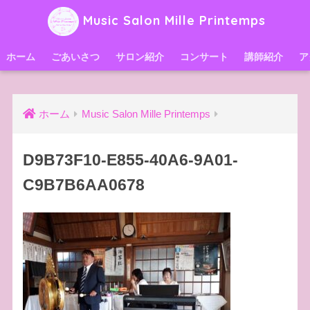
Music Salon Mille Printemps
ホーム
ごあいさつ
サロン紹介
コンサート
講師紹介
ア
ホーム
Music Salon Mille Printemps
D9B73F10-E855-40A6-9A01-
C9B7B6AA0678