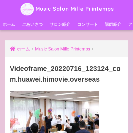
Music Salon Mille Printemps
ホーム
ごあいさつ
サロン紹介
コンサート
講師紹介
ア
ホーム
Music Salon Mille Printemps
Videoframe_20220716_123124_co
m.huawei.himovie.overseas