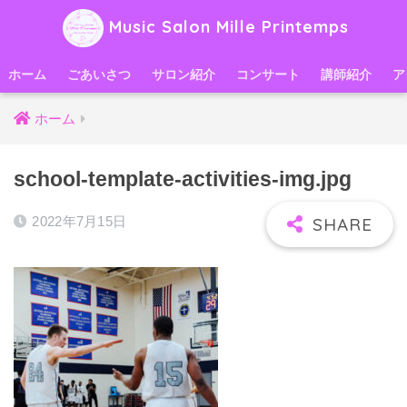
Music Salon Mille Printemps
ホーム
ごあいさつ
サロン紹介
コンサート
講師紹介
ア
ホーム
school-template-activities-img.jpg
2022年7月15日