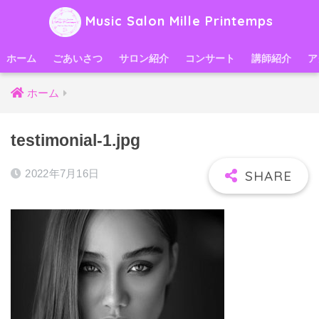
Music Salon Mille Printemps
ホーム
ごあいさつ
サロン紹介
コンサート
講師紹介
ア
ホーム
testimonial-1.jpg
2022年7月16日