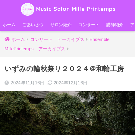
Music Salon Mille Printemps
ホーム
ごあいさつ
サロン紹介
コンサート
講師紹介
ア
ホーム
コンサート アーカイブス
Ensemble
MillePrintemps アーカイブス
いずみの輪秋祭り２０２４＠和輪工房
2024年11月16日
2024年12月16日